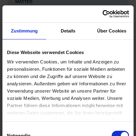
MATTEO
ACTIVE WINTER HOLIDAY OFF
THE SLOPES
Zustimmung
Details
Über Cookies
Experience winter at its most exciting!
Diese Webseite verwendet Cookies
Wir verwenden Cookies, um Inhalte und Anzeigen zu
personalisieren, Funktionen für soziale Medien anbieten
zu können und die Zugriffe auf unsere Website zu
analysieren. Außerdem geben wir Informationen zu Ihrer
Verwendung unserer Website an unsere Partner für
soziale Medien, Werbung und Analysen weiter. Unsere
Partner führen diese Informationen möglicherweise mit
weiteren Daten zusammen, die Sie ihnen bereitgestellt
haben oder die sie im Rahmen Ihrer Nutzung der Dienste
gesammelt haben. Zur
Datenschutzerklärung
.
E
Notwendig