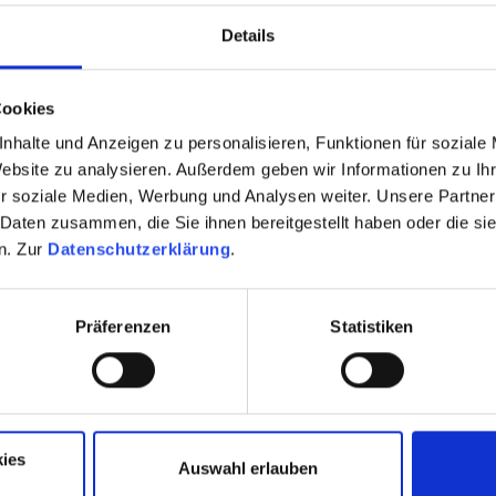
ller Freude und Energie die Wintersaison eröffnen!
Details
Cookies
TEO
ALLE INFOS ZU PROGRAMM & TICKET
nhalte und Anzeigen zu personalisieren, Funktionen für soziale
Website zu analysieren. Außerdem geben wir Informationen zu I
r soziale Medien, Werbung und Analysen weiter. Unsere Partner
 Daten zusammen, die Sie ihnen bereitgestellt haben oder die s
n. Zur
Datenschutzerklärung
.
Präferenzen
Statistiken
ies
Auswahl erlauben