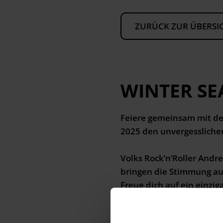
ZURÜCK ZUR ÜBERSI
WINTER SE
Feiere gemeinsam mit de
2025 den unvergesslichen
Volks Rock’n’Roller Andr
bringen die Stimmung au
Freue dich auf ein einzi
Tanzvergnügen – direkt i