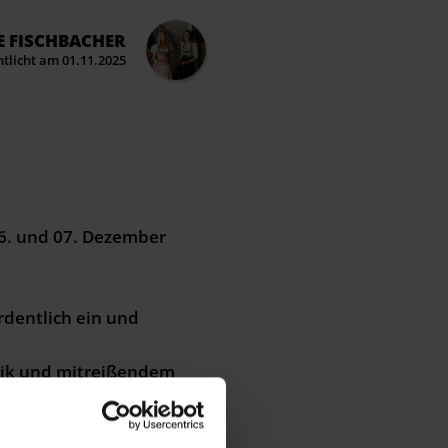
E FISCHBACHER
ntlicht am 01.11.2025
6. und 07. Dezember
rdentlich ein und
usik und mitreißendem