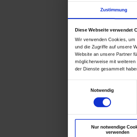
Sei dabei und lass uns vo
Zustimmung
Diese Webseite verwendet 
ANFRAGE HOTEL MAT
Wir verwenden Cookies, um I
und die Zugriffe auf unsere 
Website an unsere Partner fü
möglicherweise mit weiteren
der Dienste gesammelt habe
E
Notwendig
i
n
w
i
l
Nur notwendige Cook
l
verwenden
i