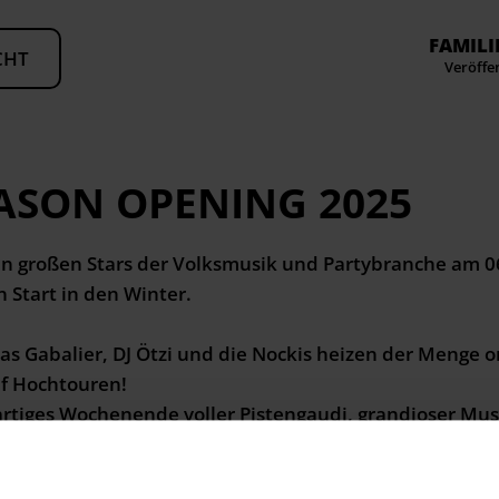
FAMILI
CHT
Veröffe
ASON OPENING 2025
n großen Stars der Volksmusik und Partybranche am 0
 Start in den Winter.
eas Gabalier, DJ Ötzi und die Nockis heizen der Menge o
f Hochtouren!
gartiges Wochenende voller Pistengaudi, grandioser M
n Flachau!