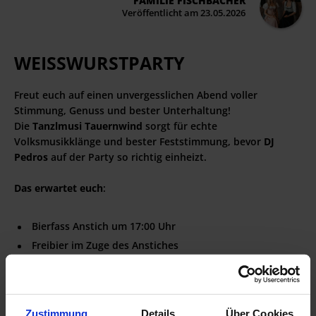
FAMILIE FISCHBACHER
Veröffentlicht am 23.05.2026
WEISSWURSTPARTY
Freut euch auf einen unvergesslichen Abend voller
Stimmung, Genuss und bester Unterhaltung!
Die
Tanzlmusi
Tauernwind
sorgt für echte
Volksmusikklänge und bester Feststimmung, bevor
DJ
Pedros
auf der Party so richtig einheizt.
Das erwartet euch
:
Bierfass Anstich um 17:00 Uhr
Freibier im Zuge des Anstiches
Traditionelle Schmankerl
Schießstand mit tollen Gewinnen
Beste Musik von traditionell bis modern
Zustimmung
Details
Über Cookies