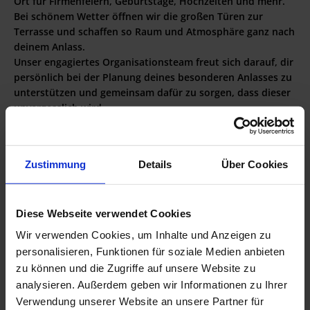
Ort für Firmenfeiern, Geburtstage, Hochzeiten und mehr.
Bei schönem Wetter öffnen wir die großen Türen zur
Terrasse und schaffen so Raum und Atmosphäre ganz nach
deinem Anlass.
Unser engagiertes Organisationsteam freut sich darauf, dir
persönlich bei der Planung deines besonderen Anlasses zu
unterstützen und gemeinsam dafür zu sorgen, dass dieser
unvergesslich wird.
Kontaktiere uns für dein persönliches Angebot unter
+43
6457 2205 804
oder per
E-Mail
.
Zustimmung
Details
Über Cookies
Gönne dir eine Auszeit - reserviere noch heute deinen Tisch
bei uns in der Paularei und lass dich vom stilvollen
Ambiente und der ausgezeichneten Kulinarik
Diese Webseite verwendet Cookies
beeindrucken.
Wir verwenden Cookies, um Inhalte und Anzeigen zu
personalisieren, Funktionen für soziale Medien anbieten
JETZT DEINEN TISCH RESERVIEREN
zu können und die Zugriffe auf unsere Website zu
analysieren. Außerdem geben wir Informationen zu Ihrer
Verwendung unserer Website an unsere Partner für