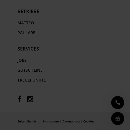
BETRIEBE
MATTEO
PAULAREI
SERVICES
JOBS
GUTSCHEINE
TREUEPUNKTE
F
I
a
n
c
s
e
t
Seitenübersicht
|
Impressum
|
Datenschutz
|
Cookies