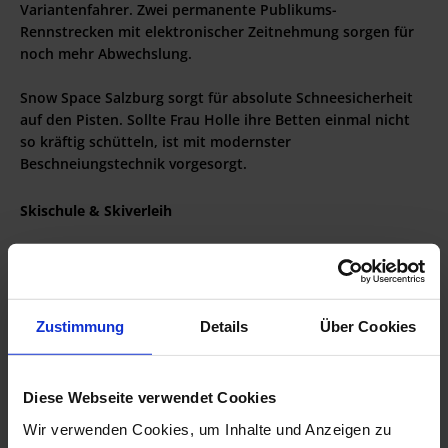
Variantenfahrer. Zwei permanente Publikums-
Rennstrecken mit elektronischer Zeitnehmung sorgen für
noch mehr Abwechslung.
Snow Space Salzburg sorgt für absolute Schneesicherheit
auf den Pisten. Sollte Frau Holle ihre Betten einmal nicht
so kräftig schütteln, ist mit modernster
Beschneiungstechnik vorgesorgt.
Skischule & Skiverleih
Die Flachauer
Skischule Hermann Maier
kümmert sich
zielstrebig darum, dir den perfekten Schwung auf den
Pisten zu verleihen.
Zustimmung
Details
Über Cookies
Die dazugehörige
Ausrüstung
leihst du einfach und
bequem vor Ort im
Shop & Verleih Intersport Arena
.
Diese Webseite verwendet Cookies
Skiurlaub in Flachau auf einen Blick
Wir verwenden Cookies, um Inhalte und Anzeigen zu