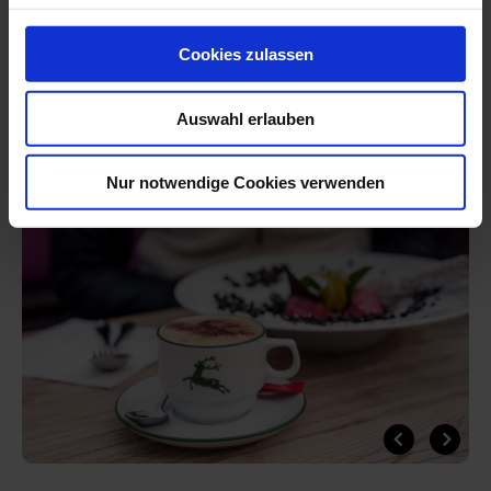
ONLINE SKI-TICKETS
g
s
Cookies zulassen
a
u
ANFRAGE HOTEL MATTEO
Auswahl erlauben
s
w
a
Nur notwendige Cookies verwenden
h
l