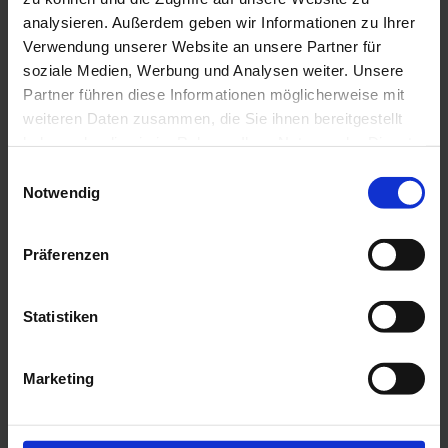
analysieren. Außerdem geben wir Informationen zu Ihrer
Verwendung unserer Website an unsere Partner für
soziale Medien, Werbung und Analysen weiter. Unsere
Partner führen diese Informationen möglicherweise mit
weiteren Daten zusammen, die Sie ihnen bereitgestellt
haben oder die sie im Rahmen Ihrer Nutzung der Dienste
gesammelt haben. Zur
Datenschutzerklärung
.
E
Notwendig
i
n
Das Restaurant Paularei ist die perfekte Location für jegliche
w
Präferenzen
Events
i
l
l
Statistiken
i
g
Marketing
u
n
g