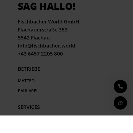
SAG HALLO!
Fischbacher World GmbH
Flachauerstraße 353
5542 Flachau
info@fischbacher.world
+43 6457 2205 800
BETRIEBE
MATTEO
PAULAREI
SERVICES
JOBS
GUTSCHEINE