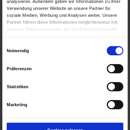
analysieren. Außerdem geben wir Informationen zu Ihrer
JETZT ANFRAGEN!
Verwendung unserer Website an unsere Partner für
soziale Medien, Werbung und Analysen weiter. Unsere
Partner führen diese Informationen möglicherweise mit
weiteren Daten zusammen, die Sie ihnen bereitgestellt
haben oder die sie im Rahmen Ihrer Nutzung der Dienste
gesammelt haben. Zur
Datenschutzerklärung
.
E
Notwendig
i
n
w
Präferenzen
i
l
l
Statistiken
i
g
Marketing
BEWERTUNG
u
n
Artikelbewertung ist
5
aus
5
Bewertungen. Wie gefällt
g
Ihnen der Artikel?
s