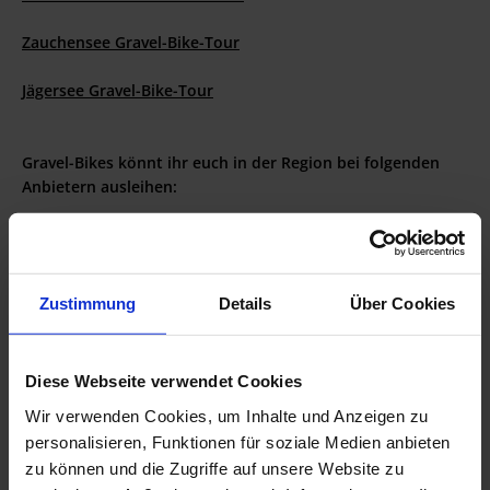
Zauchensee Gravel-Bike-Tour
Jägersee Gravel-Bike-Tour
Gravel-Bikes könnt ihr euch in der Region bei folgenden
Anbietern ausleihen:
SPORTART
Obere Marktstraße 58
5541 Altenmarkt im Pongau
Zustimmung
Details
Über Cookies
Tel: +43 (0) 6452 20750
INTERSPORT Schneider
Wagnergasse 4
Diese Webseite verwendet Cookies
5541 Altenmarkt im Pongau
Wir verwenden Cookies, um Inhalte und Anzeigen zu
Tel: +43 (0) 6452 5479
personalisieren, Funktionen für soziale Medien anbieten
zu können und die Zugriffe auf unsere Website zu