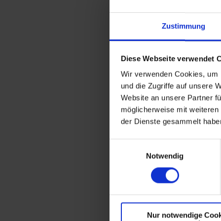
Flachauer Gassenfest in
Zustimmung
Straßenfest Flachau
-
22.
Diese Webseite verwendet 
Flachauer Gassenfest in 
Wir verwenden Cookies, um I
und die Zugriffe auf unsere 
Website an unsere Partner fü
Gemeinsam feiern, lache
möglicherweise mit weiteren
Sichere dir jetzt dein Z
der Dienste gesammelt habe
E
Notwendig
i
n
JETZT UNVERBINDLI
w
i
l
Nur notwendige Cook
l