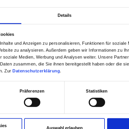
 der Unterberggasse
-
15.07.2026 ab 16 Uhr
Details
07.2026 ab 16 Uhr
Cookies
der Hofgasse
-
12.08.2026 ab 15 Uhr
nhalte und Anzeigen zu personalisieren, Funktionen für soziale
Website zu analysieren. Außerdem geben wir Informationen zu I
r soziale Medien, Werbung und Analysen weiter. Unsere Partner
n und den Sommer genießen – und das Beste: das Fest 
 Daten zusammen, die Sie ihnen bereitgestellt haben oder die s
immer in unserem Hotel und spüre den Sommer in Flach
n. Zur
Datenschutzerklärung
.
Präferenzen
Statistiken
CH ANFRAGEN
ies
Auswahl erlauben