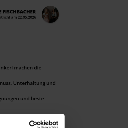
E FISCHBACHER
ntlicht am 22.05.2026
ankerl machen die
enuss, Unterhaltung und
gegnungen und beste