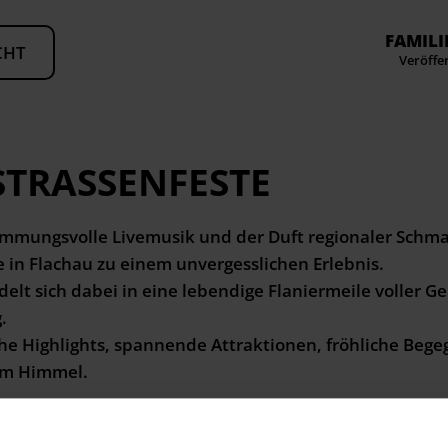
FAMILI
CHT
Veröffe
STRASSENFESTE
mmungsvolle Livemusik und der Duft regionaler Schm
 in Flachau zu einem unvergesslichen Erlebnis.
lt sich dabei in eine lebendige Flaniermeile voller G
.
che Highlights, spannende Attraktionen, fröhliche Be
em Himmel.
ck: