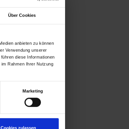
Über Cookies
 Medien anbieten zu können
hrer Verwendung unserer
 führen diese Informationen
ganz nah erleben.
ie im Rahmen Ihrer Nutzung
au!
Marketing
Cookies zulassen