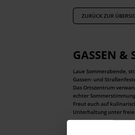
ZURÜCK ZUR ÜBERSI
GASSEN & 
Laue Sommerabende, sti
Gassen- und Straßenfeste
Das Ortszentrum verwande
echter Sommerstimmung
Freut euch auf kulinaris
Unterhaltung unter frei
Alle Events auf einen Bli